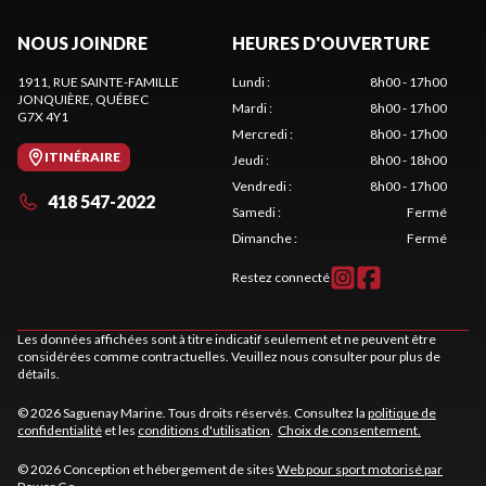
NOUS JOINDRE
HEURES D'OUVERTURE
1911, RUE SAINTE-FAMILLE
Lundi
:
8h00 - 17h00
JONQUIÈRE
, QUÉBEC
Mardi
:
8h00 - 17h00
G7X 4Y1
Mercredi
:
8h00 - 17h00
ITINÉRAIRE
Jeudi
:
8h00 - 18h00
Vendredi
:
8h00 - 17h00
418 547-2022
Samedi
:
Fermé
Dimanche
:
Fermé
Restez connecté
Les données affichées sont à titre indicatif seulement et ne peuvent être
considérées comme contractuelles. Veuillez nous consulter pour plus de
détails.
© 2026 Saguenay Marine. Tous droits réservés. Consultez la
politique de
confidentialité
et les
conditions d'utilisation
.
Choix de consentement.
© 2026 Conception et hébergement de sites
Web pour sport motorisé par