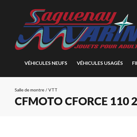
VÉHICULES NEUFS
VÉHICULES USAGÉS
F
Salle de montre
/
VTT
CFMOTO CFORCE 110 