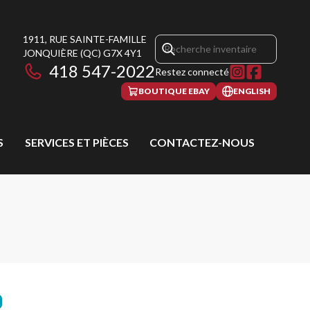
1911, RUE SAINTE-FAMILLE
JONQUIÈRE
(QC)
G7X 4Y1
418 547-2022
Restez connecté
BOUTIQUE EBAY
ENGLISH
S
SERVICES ET PIÈCES
CONTACTEZ-NOUS