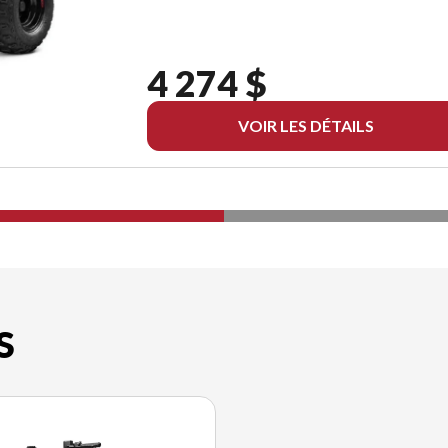
4 274 $
VOIR LES DÉTAILS
S