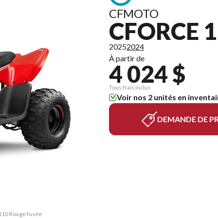
CFMOTO
CFORCE 1
2025
2024
À partir de
4 024 $
Tous frais inclus
Voir nos 2 unités en inventai
DEMANDE DE PR
 110 Rouge fusée