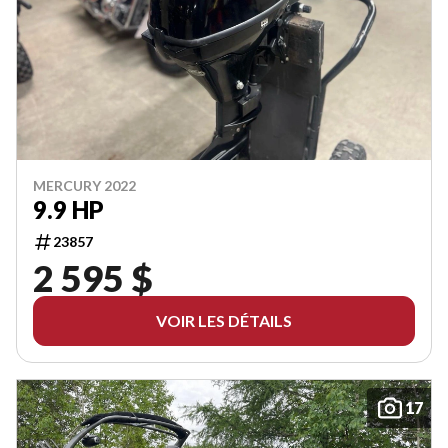
MERCURY 2022
9.9 HP
23857
2 595 $
VOIR LES DÉTAILS
17