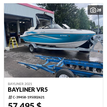
28
BAYLINER 2021
BAYLINER VR5
C-39458-195002621
57 495 $