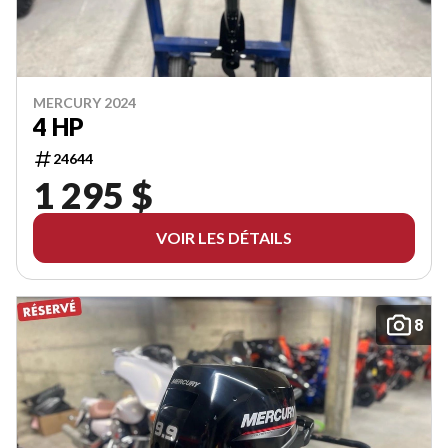
MERCURY 2024
4 HP
24644
1 295 $
VOIR LES DÉTAILS
8