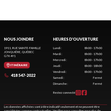
NOUS JOINDRE
HEURES D'OUVERTURE
1911, RUE SAINTE-FAMILLE
Lundi
:
8h00 - 17h00
JONQUIÈRE
, QUÉBEC
Mardi
:
8h00 - 17h00
G7X 4Y1
Mercredi
:
8h00 - 17h00
ITINÉRAIRE
Jeudi
:
8h00 - 18h00
Vendredi
:
8h00 - 17h00
418 547-2022
Samedi
:
Fermé
Dimanche
:
Fermé
Restez connecté
Les données affichées sont à titre indicatif seulement et ne peuvent être
considérées comme contractuelles. Veuillez nous consulter pour plus de