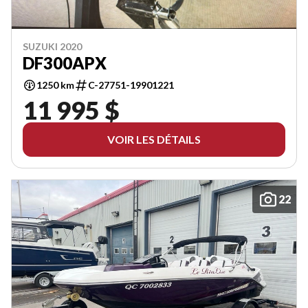
SUZUKI 2020
DF300APX
1250 km
C-27751-19901221
11 995 $
VOIR LES DÉTAILS
22