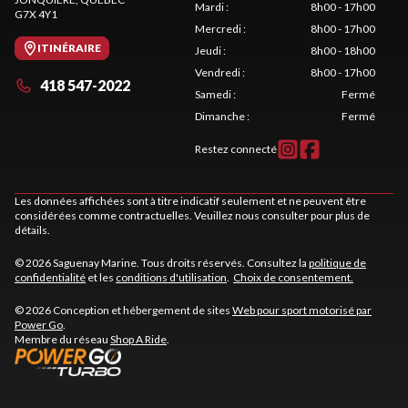
Mardi
:
8h00 - 17h00
G7X 4Y1
Mercredi
:
8h00 - 17h00
ITINÉRAIRE
Jeudi
:
8h00 - 18h00
Vendredi
:
8h00 - 17h00
418 547-2022
Samedi
:
Fermé
Dimanche
:
Fermé
Restez connecté
Les données affichées sont à titre indicatif seulement et ne peuvent être
considérées comme contractuelles. Veuillez nous consulter pour plus de
détails.
© 2026 Saguenay Marine. Tous droits réservés. Consultez la
politique de
confidentialité
et les
conditions d'utilisation
.
Choix de consentement.
© 2026 Conception et hébergement de sites
Web pour sport motorisé par
Power Go
.
Membre du réseau
Shop A Ride
.