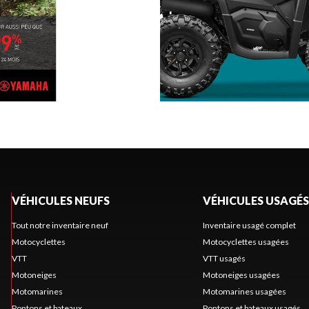
VÉHICULES NEUFS
VÉHICULES USAGÉS
Tout notre inventaire neuf
Inventaire usagé complet
Motocyclettes
Motocyclettes usagées
VTT
VTT usagés
Motoneiges
Motoneiges usagées
Motomarines
Motomarines usagées
Pontons et bateaux
Pontons et bateaux usagés