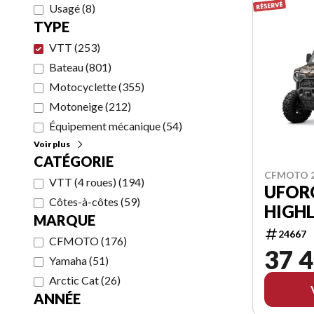
Usagé
(
8
)
TYPE
VTT
(
253
)
Bateau
(
801
)
Motocyclette
(
355
)
Motoneige
(
212
)
Équipement mécanique
(
54
)
Voir plus
CATÉGORIE
CFMOTO 
VTT (4 roues)
(
194
)
UFOR
Côtes-à-côtes
(
59
)
HIGH
MARQUE
24667
CFMOTO
(
176
)
37 4
Yamaha
(
51
)
Arctic Cat
(
26
)
ANNÉE