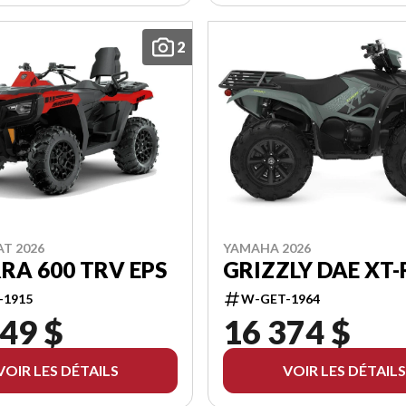
2
AT 2026
YAMAHA 2026
RA 600 TRV EPS
GRIZZLY DAE XT-
-1915
W-GET-1964
49 $
16 374 $
VOIR LES DÉTAILS
VOIR LES DÉTAILS