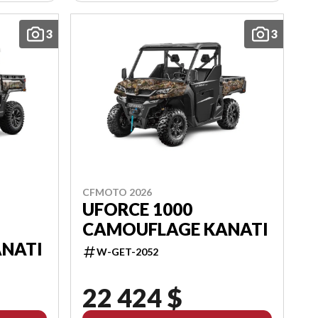
3
3
CFMOTO 2026
UFORCE 1000
CAMOUFLAGE KANATI
NATI
W-GET-2052
22 424 $