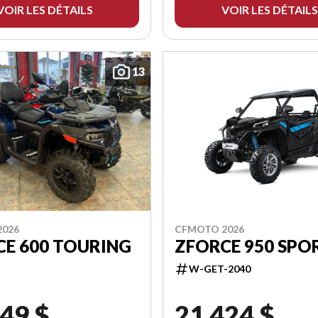
VOIR LES DÉTAILS
VOIR LES DÉTAILS
13
2026
CFMOTO 2026
CE 600 TOURING
ZFORCE 950 SPO
W-GET-2040
49 $
21 424 $