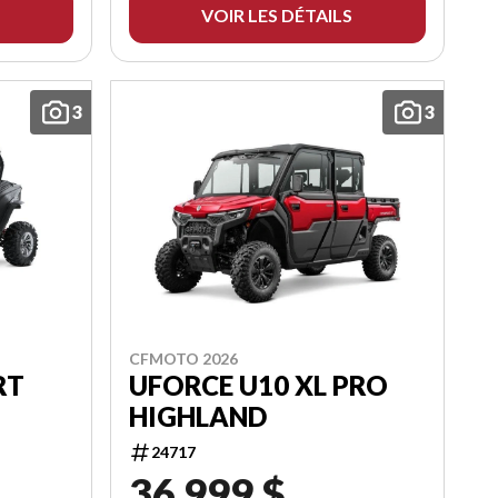
VOIR LES DÉTAILS
3
3
CFMOTO 2026
RT
UFORCE U10 XL PRO
HIGHLAND
24717
36 999 $