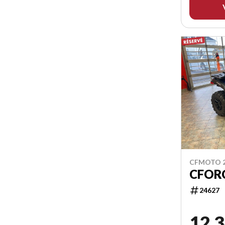
CFMOTO 
CFOR
24627
12 3