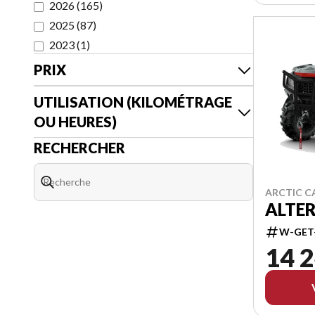
2026
(
165
)
2025
(
87
)
2023
(
1
)
PRIX
UTILISATION (KILOMÉTRAGE
OU HEURES)
RECHERCHER
ARCTIC C
ALTER
W-GET
14 2