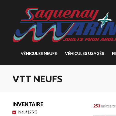
VÉHICULES NEUFS
VÉHICULES USAGÉS
F
VTT NEUFS
INVENTAIRE
253
unités t
Neuf
(
253
)