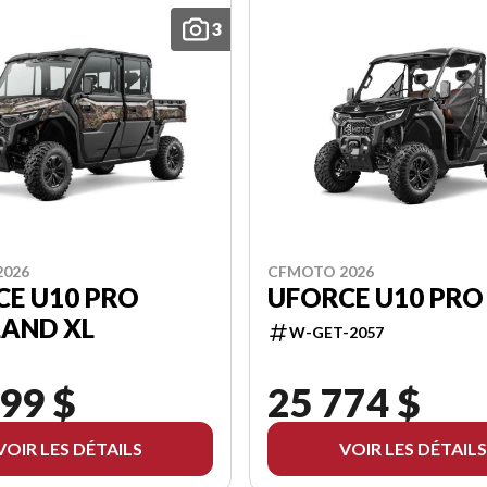
3
2026
CFMOTO 2026
CE U10 PRO
UFORCE U10 PRO
LAND XL
W-GET-2057
99 $
25 774 $
VOIR LES DÉTAILS
VOIR LES DÉTAILS