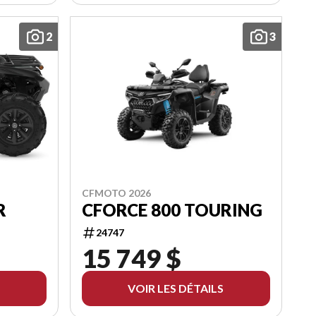
2
3
CFMOTO 2026
CFORCE 800 TOURING
R
24747
15 749 $
VOIR LES DÉTAILS