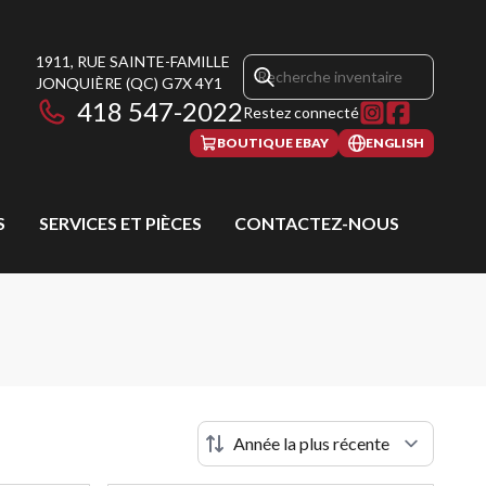
1911, RUE SAINTE-FAMILLE
JONQUIÈRE
(QC)
G7X 4Y1
418 547-2022
Restez connecté
BOUTIQUE EBAY
ENGLISH
S
SERVICES ET PIÈCES
CONTACTEZ-NOUS