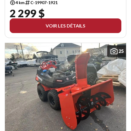
4 km
C-19907-1921
2 299 $
VOIR LES DÉTAILS
25