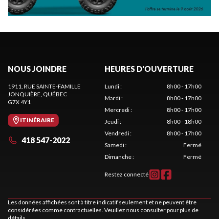
NOUS JOINDRE
HEURES D'OUVERTURE
1911, RUE SAINTE-FAMILLE
Lundi
:
8h00 - 17h00
JONQUIÈRE
, QUÉBEC
Mardi
:
8h00 - 17h00
G7X 4Y1
Mercredi
:
8h00 - 17h00
ITINÉRAIRE
Jeudi
:
8h00 - 18h00
Vendredi
:
8h00 - 17h00
418 547-2022
Samedi
:
Fermé
Dimanche
:
Fermé
Restez connecté
Les données affichées sont à titre indicatif seulement et ne peuvent être
considérées comme contractuelles. Veuillez nous consulter pour plus de
détails.