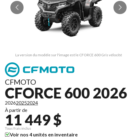
La version du modèle sur l'image est le CFORCE 600 Gris vélocité
CFMOTO
CFORCE 600 2026
2026
2025
2024
À partir de
11 449 $
Tous frais inclus
Voir nos 4 unités en inventaire