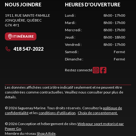
NOUS JOINDRE
HEURES D'OUVERTURE
1911, RUE SAINTE-FAMILLE
Lundi
:
8h00 - 17h00
JONQUIÈRE
, QUÉBEC
Mardi
:
8h00 - 17h00
G7X 4Y1
Mercredi
:
8h00 - 17h00
ITINÉRAIRE
Jeudi
:
8h00 - 18h00
Vendredi
:
8h00 - 17h00
418 547-2022
Samedi
:
Fermé
Dimanche
:
Fermé
Restez connecté
Les données affichées sont à titre indicatif seulement et ne peuvent être
considérées comme contractuelles. Veuillez nous consulter pour plus de
détails.
© 2026 Saguenay Marine. Tous droits réservés. Consultez la
politique de
confidentialité
et les
conditions d'utilisation
.
Choix de consentement.
© 2026 Conception et hébergement de sites
Web pour sport motorisé par
Power Go
.
Membre du réseau
Shop A Ride
.