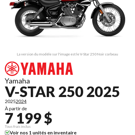
La version du modèle sur l'image est le V-Star 250 Noir corbeau
Yamaha
V-STAR 250 2025
2025
2024
À partir de
7 199 $
Tous frais inclus
Voir nos 1 unités en inventaire