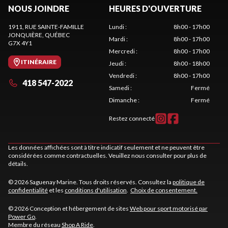
NOUS JOINDRE
HEURES D'OUVERTURE
1911, RUE SAINTE-FAMILLE
Lundi
:
8h00 - 17h00
JONQUIÈRE
, QUÉBEC
Mardi
:
8h00 - 17h00
G7X 4Y1
Mercredi
:
8h00 - 17h00
ITINÉRAIRE
Jeudi
:
8h00 - 18h00
Vendredi
:
8h00 - 17h00
418 547-2022
Samedi
:
Fermé
Dimanche
:
Fermé
Restez connecté
Les données affichées sont à titre indicatif seulement et ne peuvent être
considérées comme contractuelles. Veuillez nous consulter pour plus de
détails.
© 2026 Saguenay Marine. Tous droits réservés. Consultez la
politique de
confidentialité
et les
conditions d'utilisation
.
Choix de consentement.
© 2026 Conception et hébergement de sites
Web pour sport motorisé par
Power Go
.
Membre du réseau
Shop A Ride
.