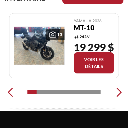
YAMAHA 2026
MT-10
13
24261
19 299 $
VOIR LES
DÉTAILS