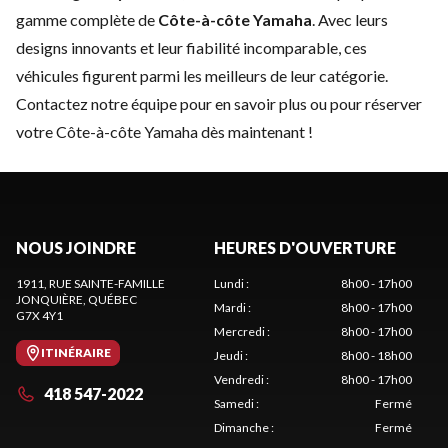
gamme complète de
Côte-à-côte Yamaha
. Avec leurs
designs innovants et leur fiabilité incomparable, ces
véhicules figurent parmi les meilleurs de leur catégorie.
Contactez notre équipe
pour en savoir plus ou pour réserver
votre Côte-à-côte Yamaha dès maintenant !
NOUS JOINDRE
HEURES D'OUVERTURE
1911, RUE SAINTE-FAMILLE
Lundi
:
8h00 - 17h00
JONQUIÈRE
, QUÉBEC
Mardi
:
8h00 - 17h00
G7X 4Y1
Mercredi
:
8h00 - 17h00
ITINÉRAIRE
Jeudi
:
8h00 - 18h00
Vendredi
:
8h00 - 17h00
418 547-2022
Samedi
:
Fermé
Dimanche
:
Fermé