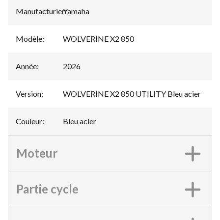
Manufacturier
Yamaha
:
Modèle
:
WOLVERINE X2 850
Année
:
2026
Version
:
WOLVERINE X2 850 UTILITY Bleu acier
Couleur
:
Bleu acier
Moteur
Partie cycle