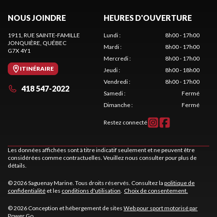
NOUS JOINDRE
HEURES D'OUVERTURE
1911, RUE SAINTE-FAMILLE
Lundi
:
8h00 - 17h00
JONQUIÈRE
, QUÉBEC
Mardi
:
8h00 - 17h00
G7X 4Y1
Mercredi
:
8h00 - 17h00
ITINÉRAIRE
Jeudi
:
8h00 - 18h00
Vendredi
:
8h00 - 17h00
418 547-2022
Samedi
:
Fermé
Dimanche
:
Fermé
Restez connecté
Les données affichées sont à titre indicatif seulement et ne peuvent être
considérées comme contractuelles. Veuillez nous consulter pour plus de
détails.
© 2026 Saguenay Marine. Tous droits réservés. Consultez la
politique de
confidentialité
et les
conditions d'utilisation
.
Choix de consentement.
© 2026 Conception et hébergement de sites
Web pour sport motorisé par
Power Go
.