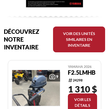
DÉCOUVREZ
VOIR DES UNITÉS
NOTRE
SIMILAIRES EN
INVENTAIRE
INVENTAIRE
YAMAHA 2026
F2.5LMHB
9
24298
1 310 $
VOIR LES
DÉTAILS