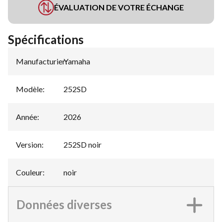
ÉVALUATION DE VOTRE ÉCHANGE
Spécifications
Manufacturier
Yamaha
:
Modèle
:
252SD
Année
:
2026
Version
:
252SD noir
Couleur
:
noir
Données diverses