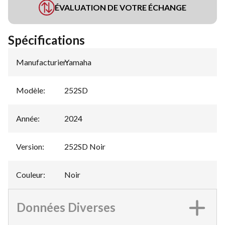
ÉVALUATION DE VOTRE ÉCHANGE
Spécifications
Manufacturier
Yamaha
:
Modèle
:
252SD
Année
:
2024
Version
:
252SD Noir
Couleur
:
Noir
Données Diverses