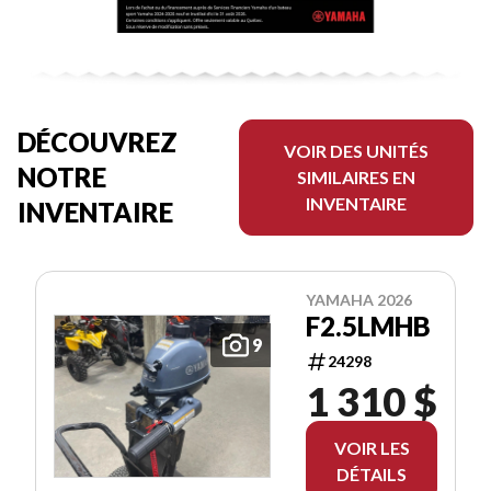
DÉCOUVREZ
VOIR DES UNITÉS
NOTRE
SIMILAIRES EN
INVENTAIRE
INVENTAIRE
YAMAHA 2026
F2.5LMHB
9
24298
1 310 $
VOIR LES
DÉTAILS