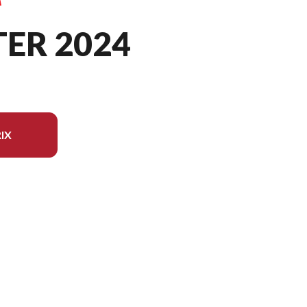
TER 2024
IX
dèle sur l'image est le Jet Blaster Bleu De Course