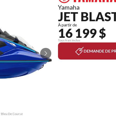
Yamaha
JET BLAS
À partir de
16 199 $
Tous frais inclus
DEMANDE DE PR
er Bleu De Course
La version du mo