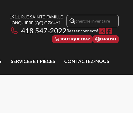
1911, RUE SAINTE-FAMILLE
JONQUIÈRE
(QC)
G7X 4Y1
418 547-2022
Restez connecté
BOUTIQUE EBAY
ENGLISH
S
SERVICES ET PIÈCES
CONTACTEZ-NOUS