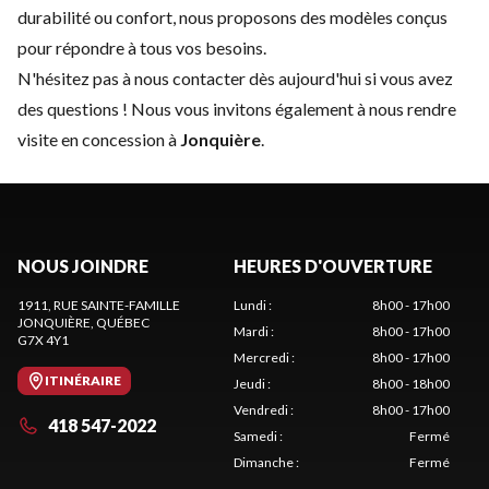
durabilité ou confort, nous proposons des modèles conçus
pour répondre à tous vos besoins.
N'hésitez pas à
nous contacter
dès aujourd'hui si vous avez
des questions ! Nous vous invitons également à nous rendre
visite en concession à
Jonquière
.
NOUS JOINDRE
HEURES D'OUVERTURE
1911, RUE SAINTE-FAMILLE
Lundi
:
8h00 - 17h00
JONQUIÈRE
, QUÉBEC
Mardi
:
8h00 - 17h00
G7X 4Y1
Mercredi
:
8h00 - 17h00
ITINÉRAIRE
Jeudi
:
8h00 - 18h00
Vendredi
:
8h00 - 17h00
418 547-2022
Samedi
:
Fermé
Dimanche
:
Fermé