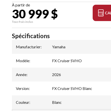
À partir de
30 999 $
CA
Tous frais inclus
Spécifications
Manufacturier
:
Yamaha
Modèle
:
FX Cruiser SVHO
Année
:
2026
Version
:
FX Cruiser SVHO Blanc
Couleur
:
Blanc