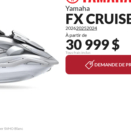
Yamaha
FX CRUIS
2026
2025
2024
À partir de
30 999 $
Tous frais inclus
DEMANDE DE PR
iser SVHO Blanc