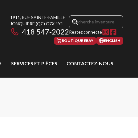
1911, RUE SAINTE-FAMILLE
JONQUIÈRE
(QC)
G7X 4Y1
418 547-2022
Restez connecté
BOUTIQUE EBAY
ENGLISH
S
SERVICES ET PIÈCES
CONTACTEZ-NOUS