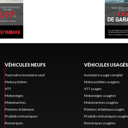
VÉHICULES NEUFS
VÉHICULES USAGÉS
Tout notre inventaire neuf
Inventaire usagé complet
Motocyclettes
Motocyclettes usagées
VTT
VTT usagés
Motoneiges
Motoneiges usagées
Motomarines
Motomarines usagées
Pontons et bateaux
Pontons et bateaux usagés
Produits mécaniques
Produits mécaniques usagé
Remorques
Remorques usagées