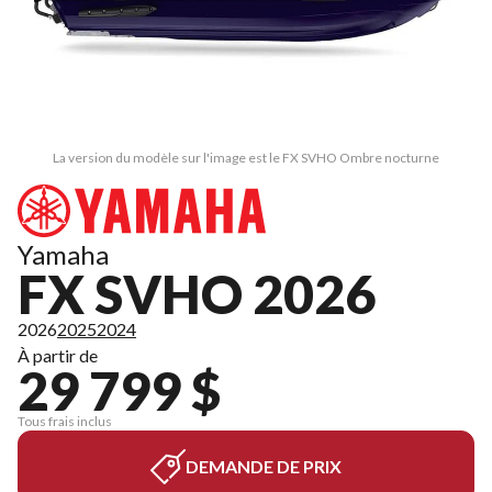
La version du modèle sur l'image est le FX SVHO Ombre nocturne
Yamaha
FX SVHO 2026
2026
2025
2024
À partir de
29 799 $
Tous frais inclus
DEMANDE DE PRIX