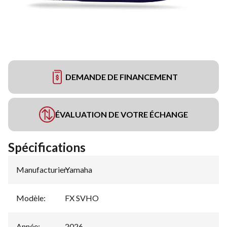
DEMANDE DE FINANCEMENT
ÉVALUATION DE VOTRE ÉCHANGE
Spécifications
Manufacturier
Yamaha
:
Modèle
:
FX SVHO
Année
:
2026