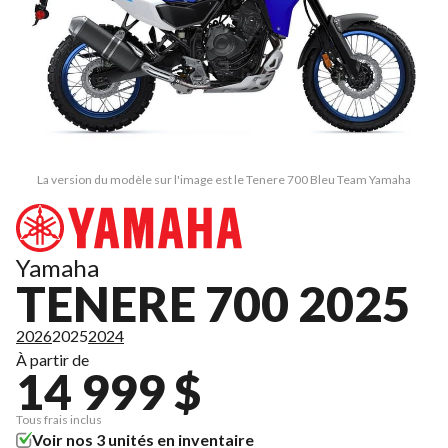
La version du modèle sur l'image est le Tenere 700 Bleu Team Yamaha
Yamaha
TENERE 700 2025
2026
2025
2024
À partir de
14 999 $
Tous frais inclus
Voir nos 3 unités en inventaire