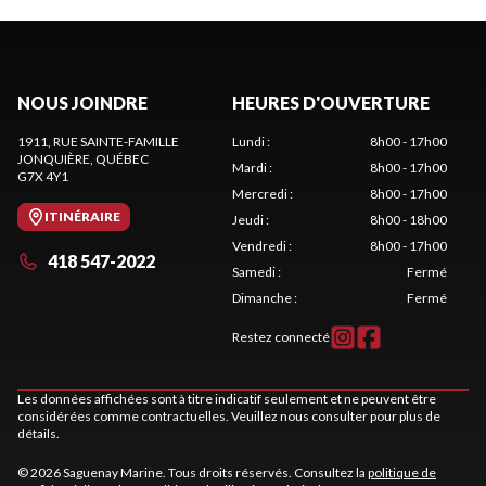
NOUS JOINDRE
HEURES D'OUVERTURE
1911, RUE SAINTE-FAMILLE
Lundi
:
8h00 - 17h00
JONQUIÈRE
, QUÉBEC
Mardi
:
8h00 - 17h00
G7X 4Y1
Mercredi
:
8h00 - 17h00
ITINÉRAIRE
Jeudi
:
8h00 - 18h00
Vendredi
:
8h00 - 17h00
418 547-2022
Samedi
:
Fermé
Dimanche
:
Fermé
Restez connecté
Les données affichées sont à titre indicatif seulement et ne peuvent être
considérées comme contractuelles. Veuillez nous consulter pour plus de
détails.
© 2026 Saguenay Marine. Tous droits réservés. Consultez la
politique de