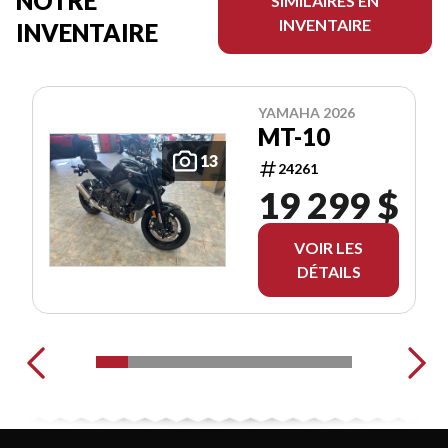
NOTRE
SIMILAIRES EN
INVENTAIRE
INVENTAIRE
YAMAHA 2026
MT-10
13
24261
19 299 $
VOIR LES
DÉTAILS