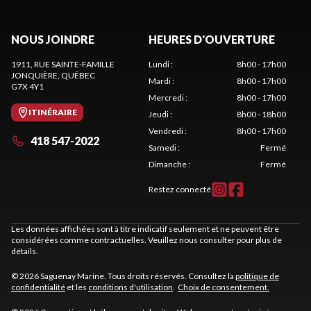
NOUS JOINDRE
HEURES D'OUVERTURE
1911, RUE SAINTE-FAMILLE
Lundi
:
8h00 - 17h00
JONQUIÈRE
, QUÉBEC
Mardi
:
8h00 - 17h00
G7X 4Y1
Mercredi
:
8h00 - 17h00
ITINÉRAIRE
Jeudi
:
8h00 - 18h00
Vendredi
:
8h00 - 17h00
418 547-2022
Samedi
:
Fermé
Dimanche
:
Fermé
Restez connecté
Les données affichées sont à titre indicatif seulement et ne peuvent être
considérées comme contractuelles. Veuillez nous consulter pour plus de
détails.
© 2026 Saguenay Marine. Tous droits réservés. Consultez la
politique de
confidentialité
et les
conditions d'utilisation
.
Choix de consentement.