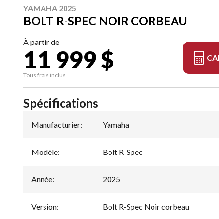
YAMAHA 2025
BOLT R-SPEC NOIR CORBEAU
À partir de
11 999 $
CA
Tous frais inclus
Spécifications
Manufacturier
:
Yamaha
Modèle
:
Bolt R-Spec
Année
:
2025
Version
:
Bolt R-Spec Noir corbeau