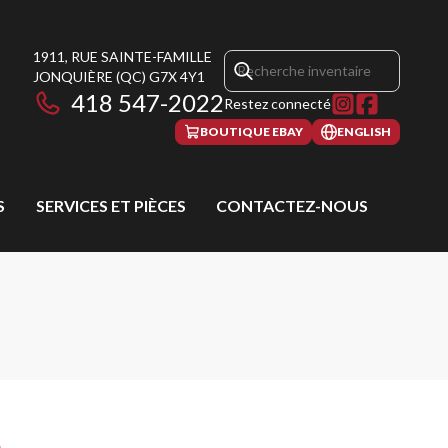
1911, RUE SAINTE-FAMILLE
JONQUIÈRE
(QC)
G7X 4Y1
418 547-2022
Restez connecté
BOUTIQUE EBAY
ENGLISH
S
SERVICES ET PIÈCES
CONTACTEZ-NOUS