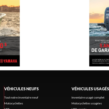
VÉHICULES NEUFS
VÉHICULES USAGÉS
Tout notre inventaire neuf
Inventaire usagé complet
Motocyclettes
Motocyclettes usagées