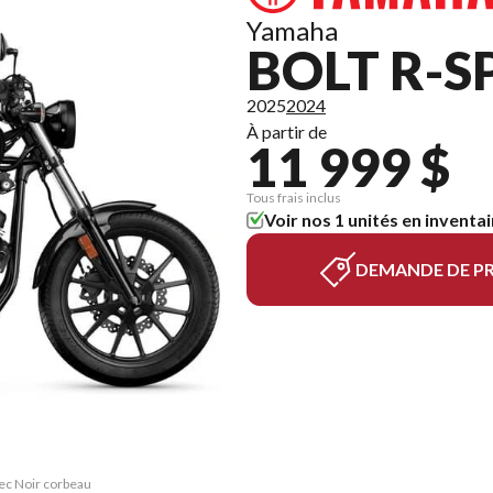
Yamaha
BOLT R-S
2025
2024
À partir de
11 999 $
Tous frais inclus
Voir nos 1 unités en inventai
DEMANDE DE PR
pec Noir corbeau