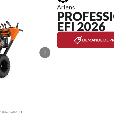
Ariens
PROFESS
EFI 2026
DEMANDE DE PR
onal 36 Hydro EFI
La version du mo