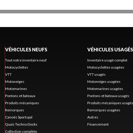
VÉHICULES NEUFS
VÉHICULES USAGÉS
Tout notre inventaire neuf
Inventaire usagé complet
Motocyclettes
Motocyclettes usagées
VTT
VTT usagés
Motoneiges
Motoneiges usagées
Motomarines
Motomarines usagées
Pontons et bateaux
Pontons et bateaux usagés
Produits mécaniques
Produits mécaniques usagé
Remorques
Remorques usagées
Canoës Sportspal
Autres
Quais Techno Docks
Financement
Collection complète