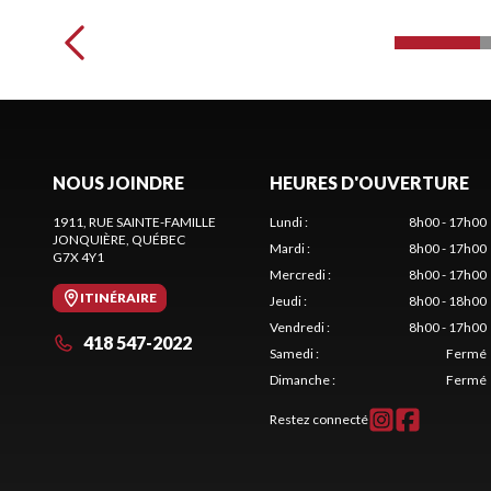
NOUS JOINDRE
HEURES D'OUVERTURE
1911, RUE SAINTE-FAMILLE
Lundi
:
8h00 - 17h00
JONQUIÈRE
, QUÉBEC
Mardi
:
8h00 - 17h00
G7X 4Y1
Mercredi
:
8h00 - 17h00
ITINÉRAIRE
Jeudi
:
8h00 - 18h00
Vendredi
:
8h00 - 17h00
418 547-2022
Samedi
:
Fermé
Dimanche
:
Fermé
Restez connecté