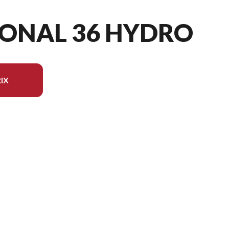
IONAL 36 HYDRO
IX
dèle sur l'image est le Professional 36 Hydro EFI