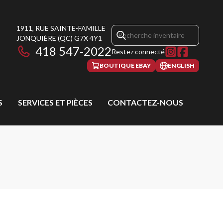
1911, RUE SAINTE-FAMILLE
JONQUIÈRE
(QC)
G7X 4Y1
418 547-2022
Restez connecté
BOUTIQUE EBAY
ENGLISH
S
SERVICES ET PIÈCES
CONTACTEZ-NOUS