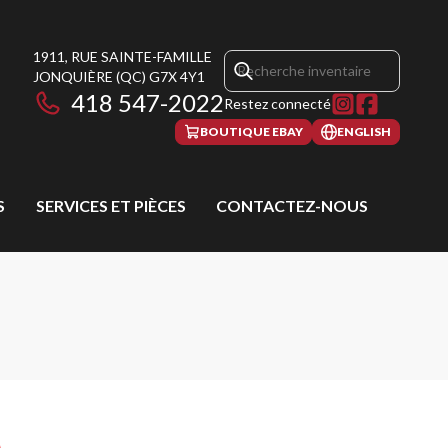
1911, RUE SAINTE-FAMILLE
JONQUIÈRE
(QC)
G7X 4Y1
418 547-2022
Restez connecté
BOUTIQUE EBAY
ENGLISH
S
SERVICES ET PIÈCES
CONTACTEZ-NOUS