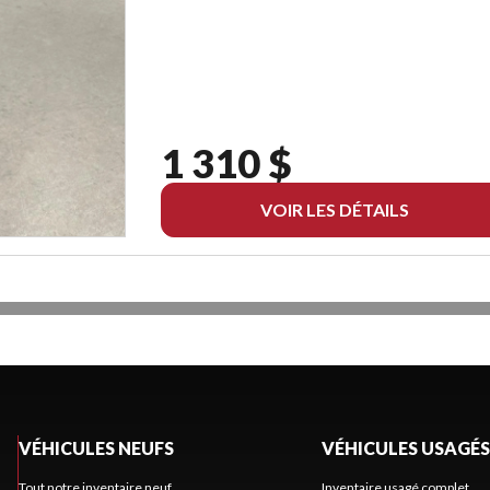
1 310 $
VOIR LES DÉTAILS
VÉHICULES NEUFS
VÉHICULES USAGÉS
Tout notre inventaire neuf
Inventaire usagé complet