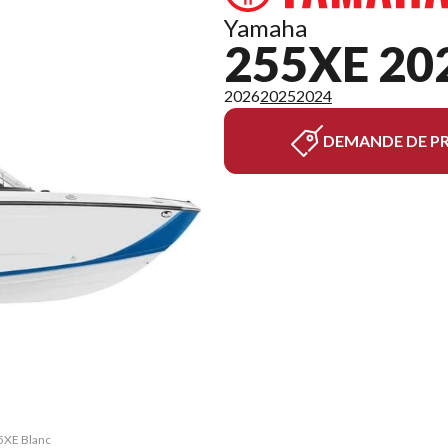
Yamaha
255XE 20
2026
2025
2024
DEMANDE DE PR
55XE Blanc