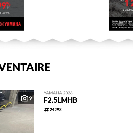
VENTAIRE
YAMAHA 2026
9
F2.5LMHB
24298