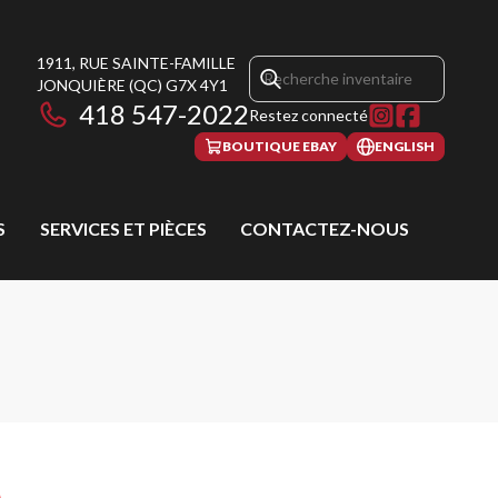
1911, RUE SAINTE-FAMILLE
JONQUIÈRE
(QC)
G7X 4Y1
418 547-2022
Restez connecté
BOUTIQUE EBAY
ENGLISH
S
SERVICES ET PIÈCES
CONTACTEZ-NOUS