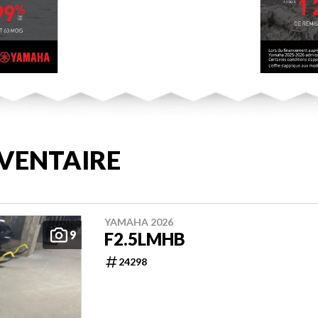
VENTAIRE
YAMAHA 2026
9
F2.5LMHB
24298