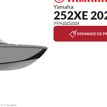
Yamaha
252XE 20
2026
2025
2024
DEMANDE DE PR
 Gris dauphin