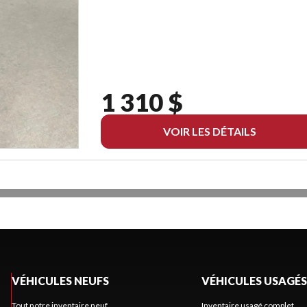
1 310 $
VOIR LES DÉTAILS
VÉHICULES NEUFS
VÉHICULES USAGÉS
Tout notre inventaire neuf
Inventaire usagé complet