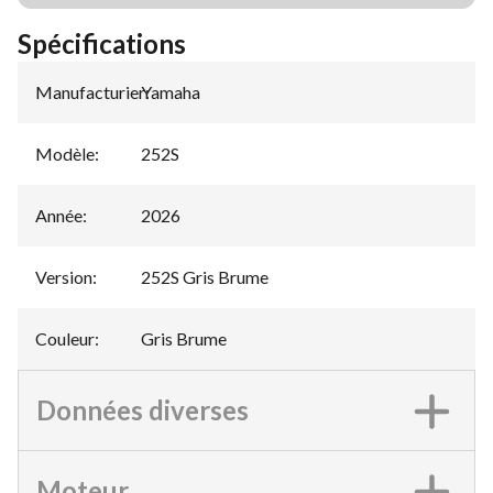
Spécifications
Manufacturier
Yamaha
:
Modèle
:
252S
Année
:
2026
Version
:
252S Gris Brume
Couleur
:
Gris Brume
Données diverses
Moteur