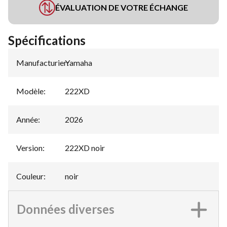
ÉVALUATION DE VOTRE ÉCHANGE
Spécifications
Manufacturier
Yamaha
:
Modèle
:
222XD
Année
:
2026
Version
:
222XD noir
Couleur
:
noir
Données diverses