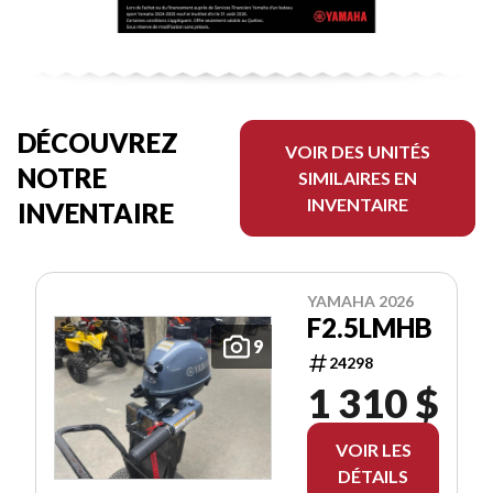
DÉCOUVREZ
VOIR DES UNITÉS
NOTRE
SIMILAIRES EN
INVENTAIRE
INVENTAIRE
YAMAHA 2026
F2.5LMHB
9
24298
1 310 $
VOIR LES
DÉTAILS