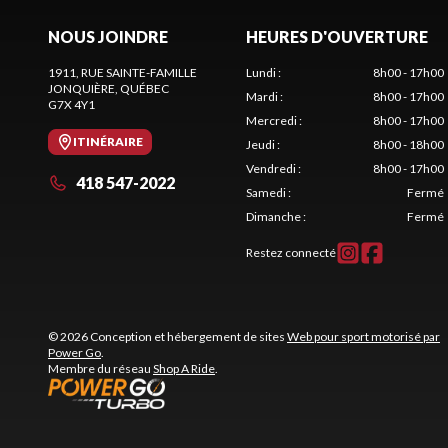
NOUS JOINDRE
HEURES D'OUVERTURE
1911, RUE SAINTE-FAMILLE
Lundi
:
8h00 - 17h00
JONQUIÈRE
, QUÉBEC
Mardi
:
8h00 - 17h00
G7X 4Y1
Mercredi
:
8h00 - 17h00
ITINÉRAIRE
Jeudi
:
8h00 - 18h00
Vendredi
:
8h00 - 17h00
418 547-2022
Samedi
:
Fermé
Dimanche
:
Fermé
Restez connecté
© 2026 Conception et hébergement de sites
Web pour sport motorisé par
Power Go
.
Membre du réseau
Shop A Ride
.