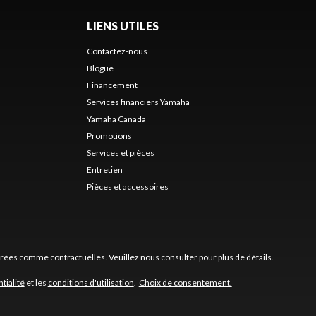
LIENS UTILES
Contactez-nous
Blogue
Financement
Services financiers Yamaha
Yamaha Canada
Promotions
s
Services et pièces
Entretien
Pièces et accessoires
érées comme contractuelles. Veuillez nous consulter pour plus de détails.
tialité
et les
conditions d'utilisation
.
Choix de consentement.