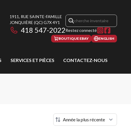
1911, RUE SAINTE-FAMILLE
JONQUIÈRE
(QC)
G7X 4Y1
418 547-2022
Restez connecté
BOUTIQUE EBAY
ENGLISH
S
SERVICES ET PIÈCES
CONTACTEZ-NOUS