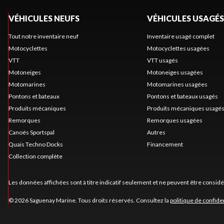
VÉHICULES NEUFS
VÉHICULES USAGÉS
Tout notre inventaire neuf
Inventaire usagé complet
Motocyclettes
Motocyclettes usagées
VTT
VTT usagés
Motoneiges
Motoneiges usagées
Motomarines
Motomarines usagées
Pontons et bateaux
Pontons et bateaux usagés
Produits mécaniques
Produits mécaniques usagé
Remorques
Remorques usagées
Canoës Sportspal
Autres
Quais Techno Docks
Financement
Collection complète
Les données affichées sont à titre indicatif seulement et ne peuvent être consid
© 2026 Saguenay Marine. Tous droits réservés. Consultez la
politique de confiden