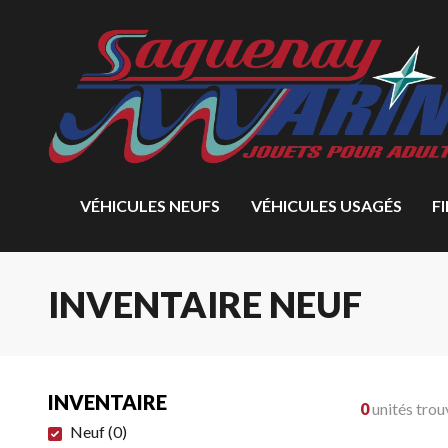
VÉHICULES NEUFS
VÉHICULES USAGÉS
F
INVENTAIRE NEUF
INVENTAIRE
0
unités trou
Neuf
(
0
)