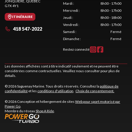
JONQUIÈRE
, QUÉBEC
Mardi
:
8h00 - 17h00
G7X 4Y1
Mercredi
:
8h00 - 17h00
ITINÉRAIRE
Jeudi
:
8h00 - 18h00
Vendredi
:
8h00 - 17h00
418 547-2022
Samedi
:
Fermé
Dimanche
:
Fermé
Restez connecté
Les données affichées sont à titre indicatif seulement et ne peuvent être
considérées comme contractuelles. Veuillez nous consulter pour plus de
détails.
© 2026 Saguenay Marine. Tous droits réservés. Consultez la
politique de
confidentialité
et les
conditions d'utilisation
.
Choix de consentement.
© 2026 Conception et hébergement de sites
Web pour sport motorisé par
Power Go
.
Membre du réseau
Shop A Ride
.