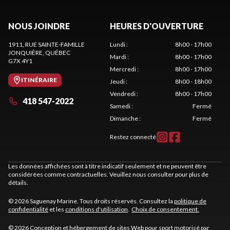
NOUS JOINDRE
HEURES D'OUVERTURE
1911, RUE SAINTE-FAMILLE
Lundi
:
8h00 - 17h00
JONQUIÈRE
, QUÉBEC
Mardi
:
8h00 - 17h00
G7X 4Y1
Mercredi
:
8h00 - 17h00
ITINÉRAIRE
Jeudi
:
8h00 - 18h00
Vendredi
:
8h00 - 17h00
418 547-2022
Samedi
:
Fermé
Dimanche
:
Fermé
Restez connecté
Les données affichées sont à titre indicatif seulement et ne peuvent être
considérées comme contractuelles. Veuillez nous consulter pour plus de
détails.
© 2026 Saguenay Marine. Tous droits réservés. Consultez la
politique de
confidentialité
et les
conditions d'utilisation
.
Choix de consentement.
© 2026 Conception et hébergement de sites
Web pour sport motorisé par