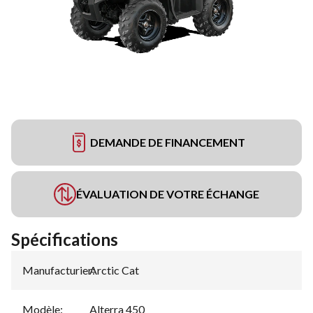
DEMANDE DE FINANCEMENT
ÉVALUATION DE VOTRE ÉCHANGE
Spécifications
Manufacturier
Arctic Cat
:
Modèle
:
Alterra 450