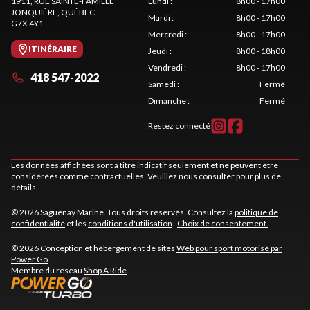
1911, RUE SAINTE-FAMILLE
Lundi
:
8h00 - 17h00
JONQUIÈRE
, QUÉBEC
Mardi
:
8h00 - 17h00
G7X 4Y1
Mercredi
:
8h00 - 17h00
ITINÉRAIRE
Jeudi
:
8h00 - 18h00
Vendredi
:
8h00 - 17h00
418 547-2022
Samedi
:
Fermé
Dimanche
:
Fermé
Restez connecté
Les données affichées sont à titre indicatif seulement et ne peuvent être
considérées comme contractuelles. Veuillez nous consulter pour plus de
détails.
© 2026 Saguenay Marine. Tous droits réservés. Consultez la
politique de
confidentialité
et les
conditions d'utilisation
.
Choix de consentement.
© 2026 Conception et hébergement de sites
Web pour sport motorisé par
Power Go
.
Membre du réseau
Shop A Ride
.