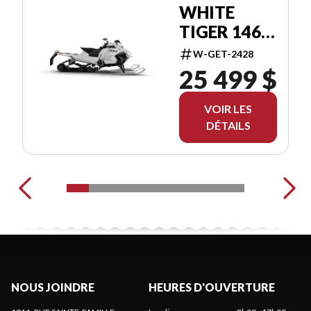
WHITE
TIGER 146
W/ARCTIC
W-GET-2428
CAT G8
25 499 $
DISPLAY
VOIR LES
DÉTAILS
NOUS JOINDRE
HEURES D'OUVERTURE