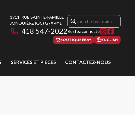
1911, RUE SAINTE-FAMILLE
JONQUIÈRE
(QC)
G7X 4Y1
418 547-2022
Restez connecté
BOUTIQUE EBAY
ENGLISH
S
SERVICES ET PIÈCES
CONTACTEZ-NOUS