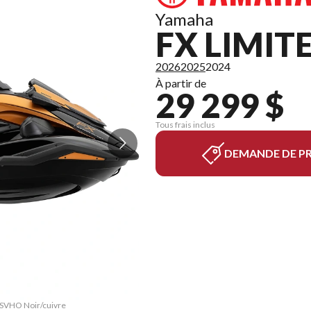
Yamaha
FX LIMIT
2026
2025
2024
À partir de
29 299 $
Tous frais inclus
DEMANDE DE PR
d SVHO Noir/cuivre
La version du mod