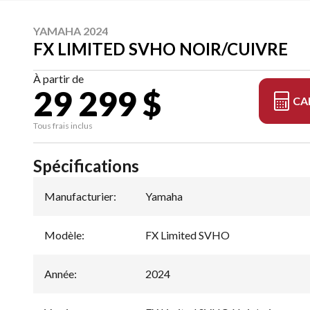
YAMAHA 2024
FX LIMITED SVHO NOIR/CUIVRE
À partir de
29 299 $
CA
Tous frais inclus
Spécifications
Manufacturier
:
Yamaha
Modèle
:
FX Limited SVHO
Année
:
2024