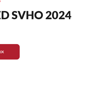
ED SVHO 2024
IX
èle sur l'image est le FX Limited SVHO Noir/cuivre