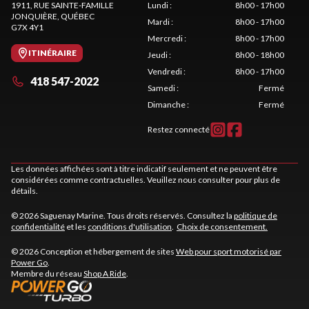
1911, RUE SAINTE-FAMILLE
Lundi
:
8h00 - 17h00
JONQUIÈRE
, QUÉBEC
Mardi
:
8h00 - 17h00
G7X 4Y1
Mercredi
:
8h00 - 17h00
ITINÉRAIRE
Jeudi
:
8h00 - 18h00
Vendredi
:
8h00 - 17h00
418 547-2022
Samedi
:
Fermé
Dimanche
:
Fermé
Restez connecté
Les données affichées sont à titre indicatif seulement et ne peuvent être
considérées comme contractuelles. Veuillez nous consulter pour plus de
détails.
© 2026 Saguenay Marine. Tous droits réservés. Consultez la
politique de
confidentialité
et les
conditions d'utilisation
.
Choix de consentement.
© 2026 Conception et hébergement de sites
Web pour sport motorisé par
Power Go
.
Membre du réseau
Shop A Ride
.