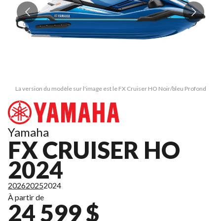
La version du modèle sur l'image est le FX Cruiser HO Noir/bleu Profond
Yamaha
FX CRUISER HO
2024
2026
2025
2024
À partir de
24 599 $