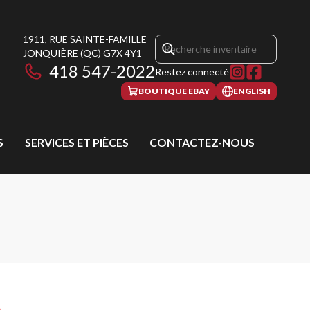
1911, RUE SAINTE-FAMILLE
JONQUIÈRE
(QC)
G7X 4Y1
418 547-2022
Restez connecté
BOUTIQUE EBAY
ENGLISH
S
SERVICES ET PIÈCES
CONTACTEZ-NOUS