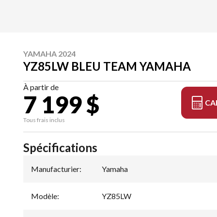
YAMAHA 2024
YZ85LW BLEU TEAM YAMAHA
À partir de
7 199 $
CA
Tous frais inclus
Spécifications
Manufacturier
:
Yamaha
Modèle
:
YZ85LW