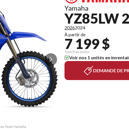
Yamaha
YZ85LW 
2026
2024
À partir de
7 199 $
Tous frais inclus
Voir nos 1 unités en inventai
DEMANDE DE PR
Bleu Team Yamaha
La version du m