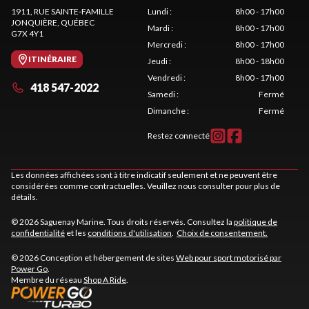
1911, RUE SAINTE-FAMILLE
Lundi
:
8h00 - 17h00
JONQUIÈRE
, QUÉBEC
Mardi
:
8h00 - 17h00
G7X 4Y1
Mercredi
:
8h00 - 17h00
ITINÉRAIRE
Jeudi
:
8h00 - 18h00
Vendredi
:
8h00 - 17h00
418 547-2022
Samedi
:
Fermé
Dimanche
:
Fermé
Restez connecté
Les données affichées sont à titre indicatif seulement et ne peuvent être
considérées comme contractuelles. Veuillez nous consulter pour plus de
détails.
© 2026 Saguenay Marine. Tous droits réservés. Consultez la
politique de
confidentialité
et les
conditions d'utilisation
.
Choix de consentement.
© 2026 Conception et hébergement de sites
Web pour sport motorisé par
Power Go
.
Membre du réseau
Shop A Ride
.