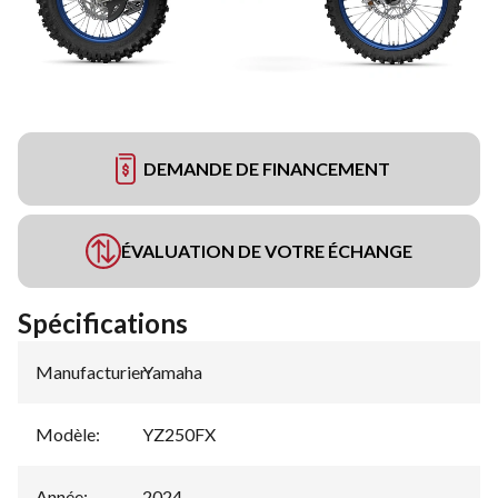
DEMANDE DE FINANCEMENT
ÉVALUATION DE VOTRE ÉCHANGE
Spécifications
Manufacturier
Yamaha
:
Modèle
:
YZ250FX
Année
:
2024