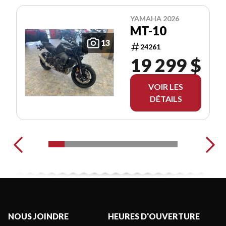
YAMAHA 2026
MT-10
13
24261
19 299 $
VOIR LES
DÉTAILS
NOUS JOINDRE
HEURES D'OUVERTURE