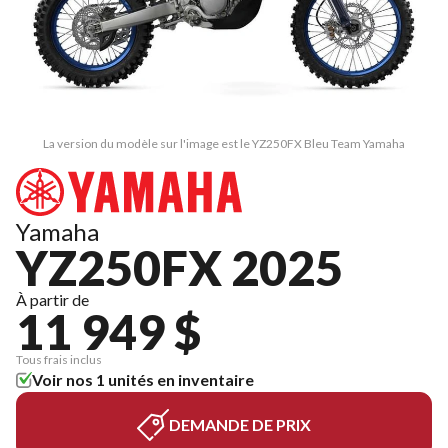
La version du modèle sur l'image est le YZ250FX Bleu Team Yamaha
Yamaha
YZ250FX 2025
À partir de
11 949 $
Tous frais inclus
Voir nos 1 unités en inventaire
DEMANDE DE PRIX