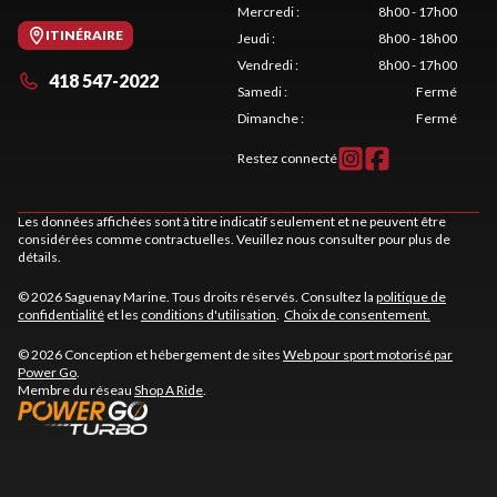
Mercredi
:
8h00 - 17h00
ITINÉRAIRE
Jeudi
:
8h00 - 18h00
Vendredi
:
8h00 - 17h00
418 547-2022
Samedi
:
Fermé
Dimanche
:
Fermé
Restez connecté
Les données affichées sont à titre indicatif seulement et ne peuvent être
considérées comme contractuelles. Veuillez nous consulter pour plus de
détails.
© 2026 Saguenay Marine. Tous droits réservés. Consultez la
politique de
confidentialité
et les
conditions d'utilisation
.
Choix de consentement.
© 2026 Conception et hébergement de sites
Web pour sport motorisé par
Power Go
.
Membre du réseau
Shop A Ride
.