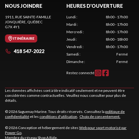
NOUS JOINDRE
HEURES D'OUVERTURE
1911, RUE SAINTE-FAMILLE
Lundi
:
8h00 - 17h00
JONQUIÈRE
, QUÉBEC
Mardi
:
8h00 - 17h00
G7X 4Y1
Mercredi
:
8h00 - 17h00
ITINÉRAIRE
Jeudi
:
8h00 - 18h00
Vendredi
:
8h00 - 17h00
418 547-2022
Samedi
:
Fermé
Dimanche
:
Fermé
Restez connecté
Les données affichées sont à titre indicatif seulement et ne peuvent être
considérées comme contractuelles. Veuillez nous consulter pour plus de
détails.
© 2026 Saguenay Marine. Tous droits réservés. Consultez la
politique de
confidentialité
et les
conditions d'utilisation
.
Choix de consentement.
© 2026 Conception et hébergement de sites
Web pour sport motorisé par
Power Go
.
Membre du réseau
Shop A Ride
.