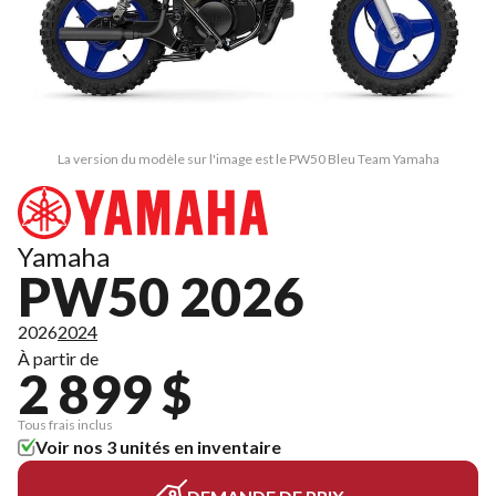
La version du modèle sur l'image est le PW50 Bleu Team Yamaha
Yamaha
PW50 2026
2026
2024
À partir de
2 899 $
Tous frais inclus
Voir nos 3 unités en inventaire