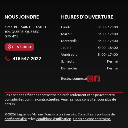
NOUS JOINDRE
HEURES D'OUVERTURE
1911, RUE SAINTE-FAMILLE
Lundi
:
8h00 - 17h00
JONQUIÈRE
, QUÉBEC
Mardi
:
8h00 - 17h00
G7X 4Y1
Mercredi
:
8h00 - 17h00
ITINÉRAIRE
Jeudi
:
8h00 - 18h00
Vendredi
:
8h00 - 17h00
418 547-2022
Samedi
:
Fermé
Dimanche
:
Fermé
Restez connecté
Les données affichées sont à titre indicatif seulement et ne peuvent être
considérées comme contractuelles. Veuillez nous consulter pour plus de
détails.
© 2026 Saguenay Marine. Tous droits réservés. Consultez la
politique de
confidentialité
et les
conditions d'utilisation
.
Choix de consentement.