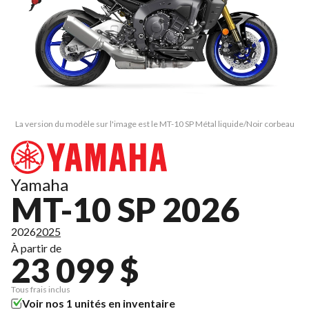
La version du modèle sur l'image est le MT-10 SP Métal liquide/Noir corbeau
Yamaha
MT-10 SP 2026
2026
2025
À partir de
23 099 $
Tous frais inclus
Voir nos 1 unités en inventaire