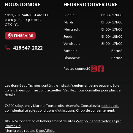
NOUS JOINDRE
HEURES D'OUVERTURE
1911, RUE SAINTE-FAMILLE
Lundi
:
8h00 - 17h00
JONQUIÈRE
, QUÉBEC
Mardi
:
8h00 - 17h00
G7X 4Y1
Mercredi
:
8h00 - 17h00
ITINÉRAIRE
Jeudi
:
8h00 - 18h00
Vendredi
:
8h00 - 17h00
418 547-2022
Samedi
:
Fermé
Dimanche
:
Fermé
Restez connecté
Les données affichées sont à titre indicatif seulement et ne peuvent être
considérées comme contractuelles. Veuillez nous consulter pour plus de
détails.
© 2026 Saguenay Marine. Tous droits réservés. Consultez la
politique de
confidentialité
et les
conditions d'utilisation
.
Choix de consentement.
© 2026 Conception et hébergement de sites
Web pour sport motorisé par
Power Go
.
Membre du réseau
Shop A Ride
.