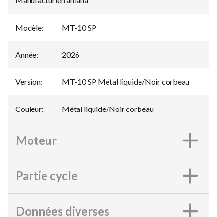
Manufacturier
Yamaha
:
Modèle
:
MT-10 SP
Année
:
2026
Version
:
MT-10 SP Métal liquide/Noir corbeau
Couleur
:
Métal liquide/Noir corbeau
Moteur
Partie cycle
Données diverses