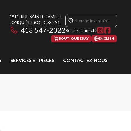
1911, RUE SAINTE-FAMILLE
JONQUIÈRE
(QC)
G7X 4Y1
418 547-2022
Restez connecté
BOUTIQUE EBAY
ENGLISH
S
SERVICES ET PIÈCES
CONTACTEZ-NOUS