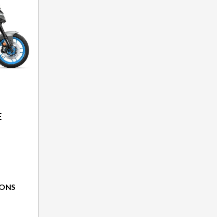
E
IONS