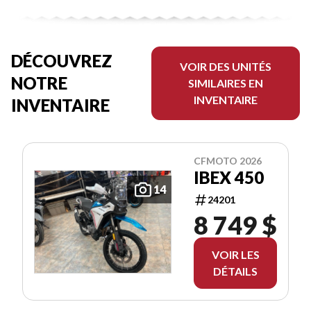
DÉCOUVREZ
VOIR DES UNITÉS
NOTRE
SIMILAIRES EN
INVENTAIRE
INVENTAIRE
CFMOTO 2026
IBEX 450
14
24201
8 749 $
VOIR LES
DÉTAILS