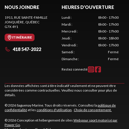
NOUS JOINDRE
HEURES D'OUVERTURE
1911, RUE SAINTE-FAMILLE
Lundi
:
8h00 - 17h00
JONQUIÈRE
, QUÉBEC
Mardi
:
8h00 - 17h00
G7X 4Y1
Mercredi
:
8h00 - 17h00
ITINÉRAIRE
Jeudi
:
8h00 - 18h00
Vendredi
:
8h00 - 17h00
418 547-2022
Samedi
:
Fermé
Dimanche
:
Fermé
Restez connecté
Les données affichées sont à titre indicatif seulement et ne peuvent être
considérées comme contractuelles. Veuillez nous consulter pour plus de
détails.
© 2026 Saguenay Marine. Tous droits réservés. Consultez la
politique de
confidentialité
et les
conditions d'utilisation
.
Choix de consentement.
© 2026 Conception et hébergement de sites
Web pour sport motorisé par
Power Go
.