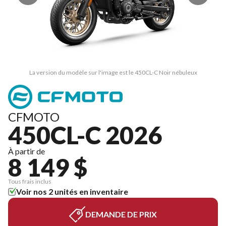
La version du modèle sur l'image est le 450CL-C Noir nébuleux
CFMOTO
450CL-C 2026
À partir de
8 149 $
Tous frais inclus
Voir nos 2 unités en inventaire
DEMANDE DE PRIX