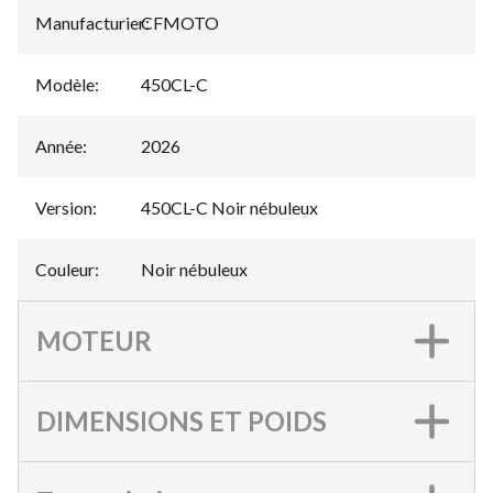
Manufacturier
CFMOTO
:
Modèle
:
450CL-C
Année
:
2026
Version
:
450CL-C Noir nébuleux
Couleur
:
Noir nébuleux
MOTEUR
DIMENSIONS ET POIDS