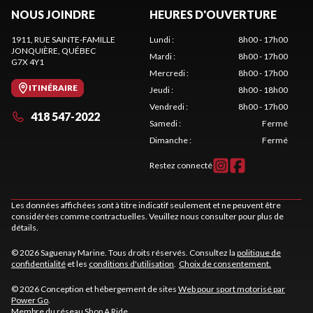
NOUS JOINDRE
HEURES D'OUVERTURE
1911, RUE SAINTE-FAMILLE
Lundi
:
8h00 - 17h00
JONQUIÈRE
, QUÉBEC
Mardi
:
8h00 - 17h00
G7X 4Y1
Mercredi
:
8h00 - 17h00
ITINÉRAIRE
Jeudi
:
8h00 - 18h00
Vendredi
:
8h00 - 17h00
418 547-2022
Samedi
:
Fermé
Dimanche
:
Fermé
Restez connecté
Les données affichées sont à titre indicatif seulement et ne peuvent être
considérées comme contractuelles. Veuillez nous consulter pour plus de
détails.
© 2026 Saguenay Marine. Tous droits réservés. Consultez la
politique de
confidentialité
et les
conditions d'utilisation
.
Choix de consentement.
© 2026 Conception et hébergement de sites
Web pour sport motorisé par
Power Go
.
Membre du réseau
Shop A Ride
.