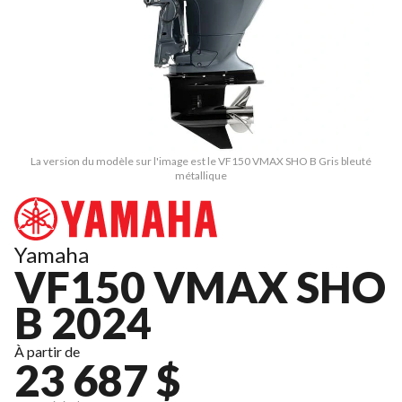
La version du modèle sur l'image est le VF150 VMAX SHO B Gris bleuté
métallique
Yamaha
VF150 VMAX SHO
B 2024
À partir de
23 687 $