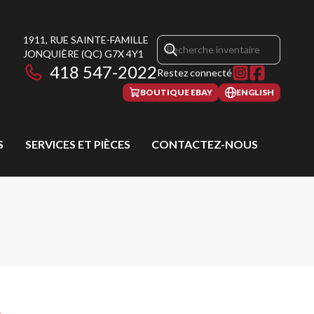
1911, RUE SAINTE-FAMILLE
JONQUIÈRE
(QC)
G7X 4Y1
418 547-2022
Restez connecté
BOUTIQUE EBAY
ENGLISH
S
SERVICES ET PIÈCES
CONTACTEZ-NOUS