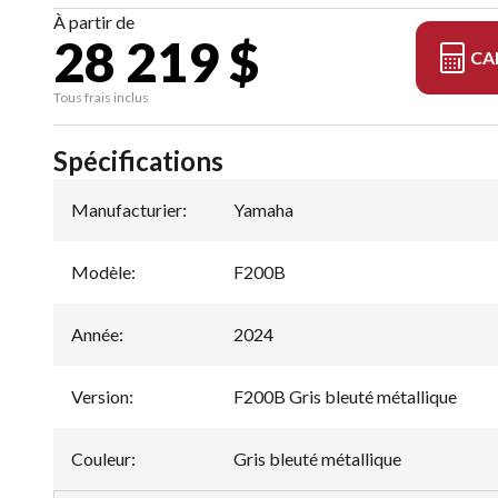
À partir de
28 219 $
CA
Tous frais inclus
Spécifications
Manufacturier
:
Yamaha
Modèle
:
F200B
Année
:
2024
Version
:
F200B Gris bleuté métallique
Couleur
:
Gris bleuté métallique