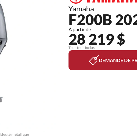
Yamaha
F200B 20
À partir de
28 219 $
Tous frais inclus
DEMANDE DE PR
 bleuté métallique