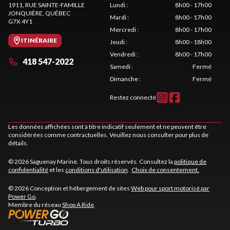
1911, RUE SAINTE-FAMILLE
Lundi
:
8h00 - 17h00
JONQUIÈRE
, QUÉBEC
Mardi
:
8h00 - 17h00
G7X 4Y1
Mercredi
:
8h00 - 17h00
ITINÉRAIRE
Jeudi
:
8h00 - 18h00
Vendredi
:
8h00 - 17h00
418 547-2022
Samedi
:
Fermé
Dimanche
:
Fermé
Restez connecté
Les données affichées sont à titre indicatif seulement et ne peuvent être
considérées comme contractuelles. Veuillez nous consulter pour plus de
détails.
© 2026 Saguenay Marine. Tous droits réservés. Consultez la
politique de
confidentialité
et les
conditions d'utilisation
.
Choix de consentement.
© 2026 Conception et hébergement de sites
Web pour sport motorisé par
Power Go
.
Membre du réseau
Shop A Ride
.