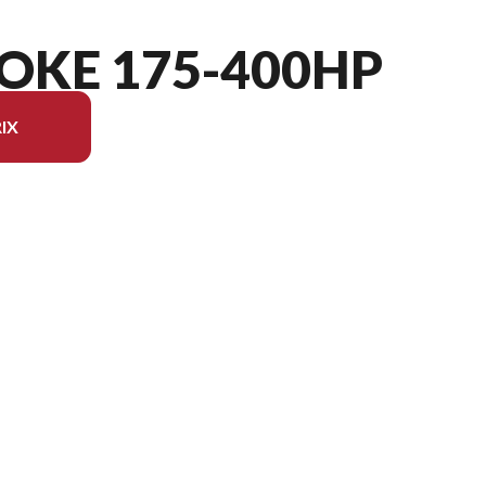
OKE 175-400HP
IX
 du modèle sur l'image est le FourStroke 300