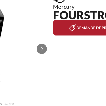
Mercury
FOURSTR
DEMANDE DE PR
La version
rStroke 300