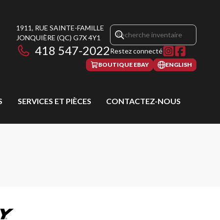
1911, RUE SAINTE-FAMILLE
JONQUIÈRE
(QC)
G7X 4Y1
418 547-2022
Restez connecté
BOUTIQUE EBAY
ENGLISH
S
SERVICES ET PIÈCES
CONTACTEZ-NOUS