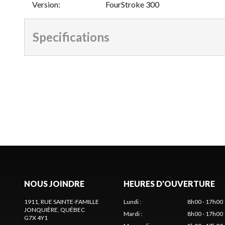
Version
:
FourStroke 300
Specifications
NOUS JOINDRE
HEURES D'OUVERTURE
1911, RUE SAINTE-FAMILLE
Lundi
:
8h00 - 17h00
JONQUIÈRE
, QUÉBEC
Mardi
:
8h00 - 17h00
G7X 4Y1