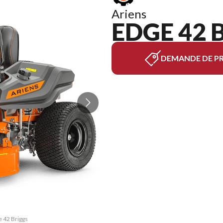
Ariens
EDGE 42 
DEMANDE DE PR
e 42 Briggs
La version