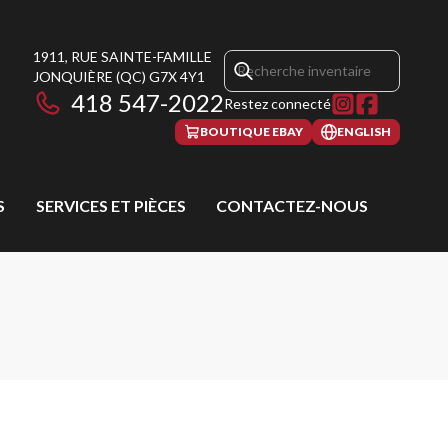
1911, RUE SAINTE-FAMILLE
JONQUIÈRE
(QC)
G7X 4Y1
418 547-2022
Restez connecté
BOUTIQUE EBAY
ENGLISH
S
SERVICES ET PIÈCES
CONTACTEZ-NOUS