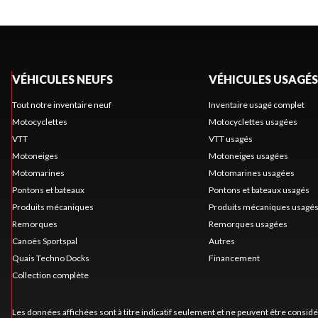
VÉHICULES NEUFS
VÉHICULES USAGÉS
Tout notre inventaire neuf
Inventaire usagé complet
Motocyclettes
Motocyclettes usagées
VTT
VTT usagés
Motoneiges
Motoneiges usagées
Motomarines
Motomarines usagées
Pontons et bateaux
Pontons et bateaux usagés
Produits mécaniques
Produits mécaniques usagé
Remorques
Remorques usagées
Canoës Sportspal
Autres
Quais Techno Docks
Financement
Collection complète
Les données affichées sont à titre indicatif seulement et ne peuvent être consid