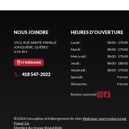
NOUS JOINDRE
HEURES D'OUVERTURE
1911, RUE SAINTE-FAMILLE
Lundi
:
8h00 - 17h00
JONQUIÈRE
, QUÉBEC
Mardi
:
8h00 - 17h00
G7X 4Y1
Mercredi
:
8h00 - 17h00
ITINÉRAIRE
Jeudi
:
8h00 - 18h00
Vendredi
:
8h00 - 17h00
418 547-2022
Samedi
:
Fermé
Dimanche
:
Fermé
Restez connecté
© 2026 Conception et hébergement de sites
Web pour sport motorisé par
Power Go
.
Membre du réseau
Shop A Ride
.