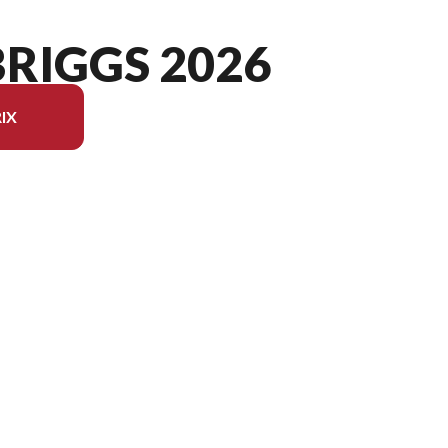
BRIGGS 2026
IX
 du modèle sur l'image est le Edge 42 Briggs