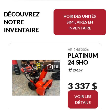
DÉCOUVREZ
VOIR DES UNITÉS
NOTRE
SIMILAIRES EN
INVENTAIRE
INVENTAIRE
ARIENS 2026
PLATINUM
24 SHO
10
24157
3 337 $
VOIR LES
DÉTAILS