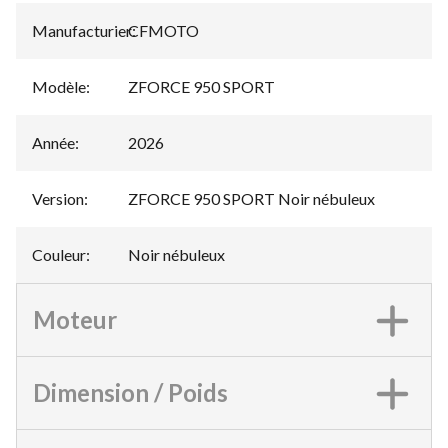
Manufacturier
CFMOTO
:
Modèle
:
ZFORCE 950 SPORT
Année
:
2026
Version
:
ZFORCE 950 SPORT Noir nébuleux
Couleur
:
Noir nébuleux
Moteur
Dimension / Poids