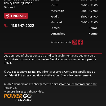
JONQUIÈRE
, QUÉBEC
Mardi
:
8h00 - 17h00
G7X 4Y1
Mercredi
:
8h00 - 17h00
ITINÉRAIRE
Jeudi
:
8h00 - 18h00
Vendredi
:
8h00 - 17h00
418 547-2022
Samedi
:
Fermé
Dimanche
:
Fermé
Restez connecté
Les données affichées sont à titre indicatif seulement et ne peuvent être
considérées comme contractuelles. Veuillez nous consulter pour plus de
détails.
© 2026 Saguenay Marine. Tous droits réservés. Consultez la
politique de
confidentialité
et les
conditions d'utilisation
.
Choix de consentement.
© 2026 Conception et hébergement de sites
Web pour sport motorisé par
Power Go
.
Membre du réseau
Shop A Ride
.