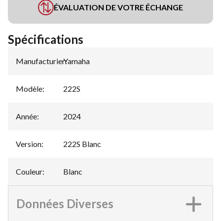
ÉVALUATION DE VOTRE ÉCHANGE
Spécifications
Manufacturier
Yamaha
:
Modèle
:
222S
Année
:
2024
Version
:
222S Blanc
Couleur
:
Blanc
Données Diverses