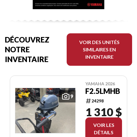
DÉCOUVREZ
VOIR DES UNITÉS
NOTRE
SIMILAIRES EN
INVENTAIRE
INVENTAIRE
YAMAHA 2026
F2.5LMHB
9
24298
1 310 $
VOIR LES
DÉTAILS